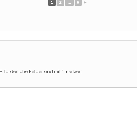
1
2
...
5
►
Erforderliche Felder sind mit
*
markiert