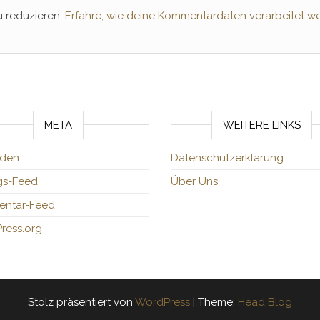
 reduzieren.
Erfahre, wie deine Kommentardaten verarbeitet w
META
WEITERE LINKS
den
Datenschutzerklärung
gs-Feed
Über Uns
ntar-Feed
ress.org
Stolz präsentiert von
WordPress
|
Theme:
Head Blog